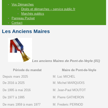
Vos Démarches
Droits et démarches – service public.fr
Marchés publics
Panneau Pocket
Contact
Les Anciens Maires
Les anciens Maires de Pont-de-Veyle (01)
Période du mandat
Maire de Pont-de-Veyle
Depuis mars 2025
M. Luc MICHEL
De 2016 à 2025
M. Michel MARQUOIS
De 1995 à mai 2016
M. Jean-Paul MOUTOT
De 1977 à 1995
M. Pierre GATHERON
De mars 1959 à mars 1977
M. Frederic PERNOD