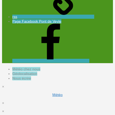
rss
Page Facebook Pont de Veyle
Météo chez nous
Géolocalisation
Nous écrire
×
Météo
×
×