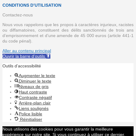
CONDITIONS D’UTILISATION
Contactez-nous
Nous vous rappelons que les propos à caractères injurieux, racistes
ou diffamatoires, constituent des délits sanctionnés de trois ans
d’emprisonnement et d’une amende de 45 000 euros (article 441-1
du code pénal).
Aller au contenu principal
Ouvrir la barre d’outils
Outils d’accessibilité
Augmenter le texte
Diminuer le texte
Niveaux de gris
Haut contraste
Contraste négatif
Arrière-plan clair
Liens soulignés
Police lisible
Réinitialiser
Nous utilisons des cookies pour vous garantir la meilleure
expérience sur notre site. Si vous continuez à utiliser ce dernier,